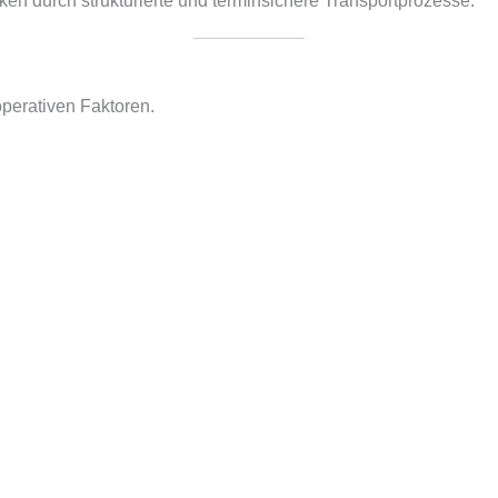
ken durch strukturierte und terminsichere Transportprozesse.
operativen Faktoren.