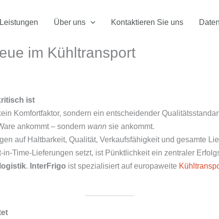
Leistungen
Über uns
Kontaktieren Sie uns
Daten
eue im Kühltransport
itisch ist
kein Komfortfaktor, sondern ein entscheidender Qualitätsstandar
e Ware ankommt – sondern
wann
sie ankommt.
en auf Haltbarkeit, Qualität, Verkaufsfähigkeit und gesamte L
in-Time-Lieferungen setzt, ist Pünktlichkeit ein zentraler Erfolgs
ogistik
.
InterFrigo
ist spezialisiert auf europaweite
Kühltranspo
tet