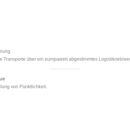
e
anung.
le Transporte über ein europaweit abgestimmtes Logistiknetzwe
eue
lung von Pünktlichkeit.