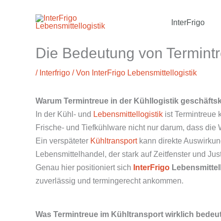
Zum
InterFrigo
Inhalt
springen
Die Bedeutung von Termintr
/
Interfrigo
/ Von
InterFrigo Lebensmittellogistik
Warum Termintreue in der Kühllogistik geschäftskr
In der Kühl- und
Lebensmittellogistik
ist Termintreue 
Frische- und Tiefkühlware nicht nur darum, dass di
Ein verspäteter
Kühltransport
kann direkte Auswirkung
Lebensmittelhandel, der stark auf Zeitfenster und Just-
Genau hier positioniert sich
InterFrigo
Lebensmittell
zuverlässig und termingerecht ankommen.
Was Termintreue im Kühltransport wirklich bedeu