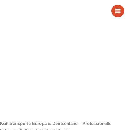
Zum
Inhalt
springen
Kühltransporte
Europa &
Deutschland
Kühltransporte Europa & Deutschland – Professionelle