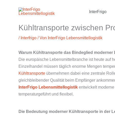
Zum
InterFrigo
Inhalt
springen
Kühltransporte zwischen Pro
/
Interfrigo
/ Von
InterFrigo Lebensmittellogistik
Warum Kühltransporte das Bindeglied moderner L
Die europäische Lebensmittelbranche ist heute auf h
Einzelhandel müssen täglich enorme Mengen temperatu
Kühltransporte
übernehmen dabei eine zentrale Rolle
gleichbleibender Qualität beim Empfänger ankommen. 
InterFrigo
Lebensmittellogistik
entwickelt moderne K
temperaturgeführt und flexibel.
Die Bedeutung moderner Kühltransporte in der L