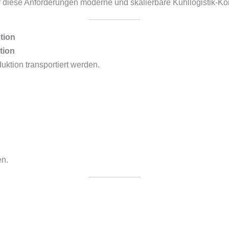
r diese Anforderungen moderne und skalierbare Kühllogistik-Ko
tion
tion
ktion transportiert werden.
en.