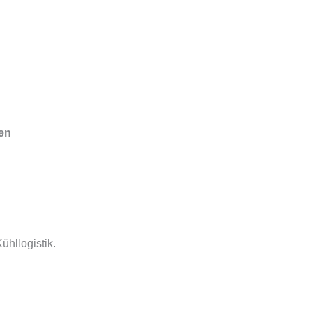
ren
hllogistik.