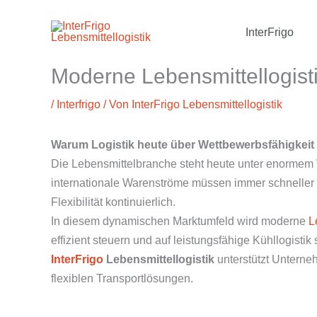
Zum
InterFrigo
Inhalt
springen
Moderne Lebensmittellogisti
/
Interfrigo
/ Von
InterFrigo Lebensmittellogistik
Warum Logistik heute über Wettbewerbsfähigkeit
Die Lebensmittelbranche steht heute unter enormem
internationale Warenströme müssen immer schneller u
Flexibilität kontinuierlich.
In diesem dynamischen Marktumfeld wird moderne
L
effizient steuern und auf leistungsfähige Kühllogisti
InterFrigo
Lebensmittellogistik
unterstützt Unterne
flexiblen Transportlösungen.