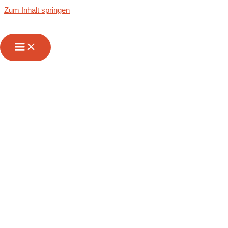
Zum Inhalt springen
Kühltransporte
von und nach
Berlin | InterFrigo
Lebensmittellogisti