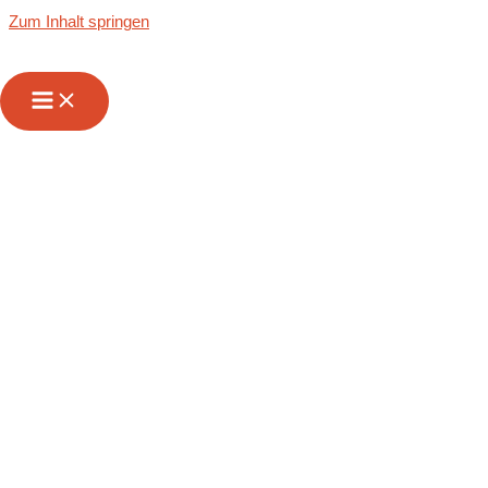
Zum Inhalt springen
Kühltransporte
von und nach
Frankfurt am Main
| InterFrigo
Lebensmittellogisti