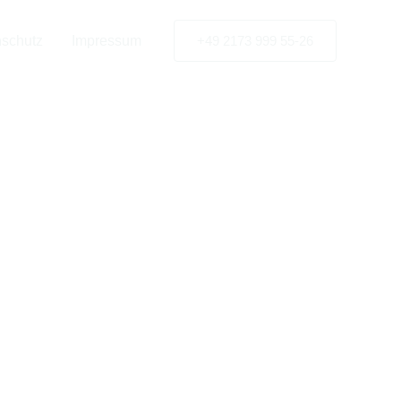
schutz
Impressum
+49 2173 999 55-26
 nach
go
k