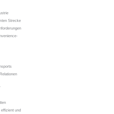
ustrie
mten Strecke
Anforderungen
onvenience-
nsports
 Relationen
r
tten
effizient und