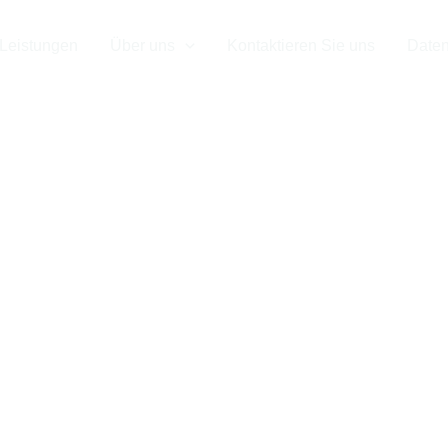
Leistungen
Über uns
Kontaktieren Sie uns
Daten
orte von und
ck | InterFri
mittellogisti