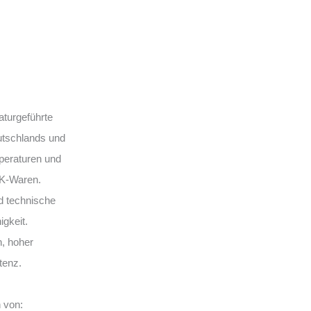
aturgeführte
eutschlands und
peraturen und
TK-Waren.
d technische
igkeit.
n, hoher
tenz.
 von: