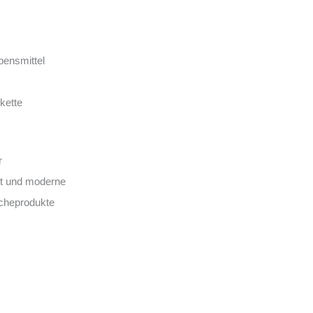
bensmittel
kette
r
it und moderne
scheprodukte