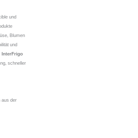
xible und
odukte
müse, Blumen
lität und
.
InterFrigo
ng, schneller
 aus der