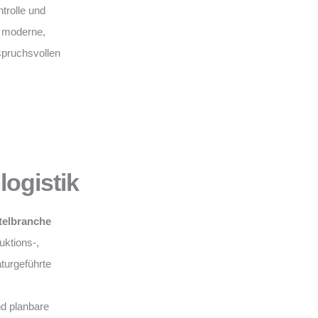
trolle und
r moderne,
spruchsvollen
ogistik
telbranche
uktions-,
turgeführte
und planbare