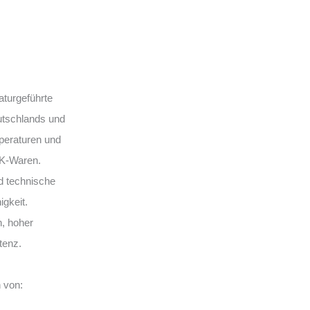
aturgeführte
eutschlands und
peraturen und
TK-Waren.
d technische
igkeit.
n, hoher
tenz.
 von: