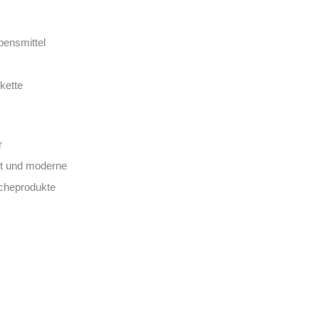
bensmittel
kette
r
it und moderne
scheprodukte