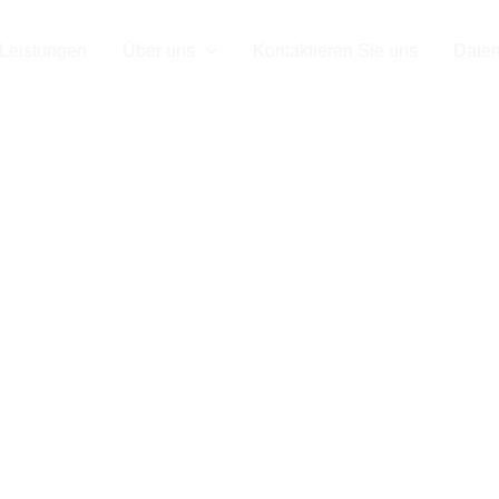
Leistungen
Über uns
Kontaktieren Sie uns
Daten
orte von und
 | InterFrigo
mittellogisti