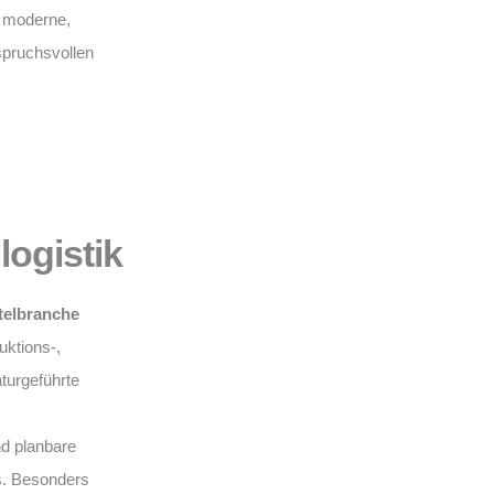
r moderne,
spruchsvollen
ogistik
telbranche
uktions-,
turgeführte
und planbare
s. Besonders