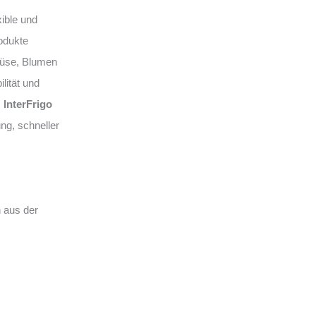
xible und
odukte
müse, Blumen
lität und
.
InterFrigo
ng, schneller
 aus der