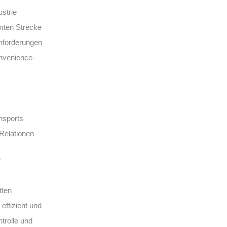
ustrie
mten Strecke
Anforderungen
onvenience-
nsports
 Relationen
r
tten
effizient und
trolle und